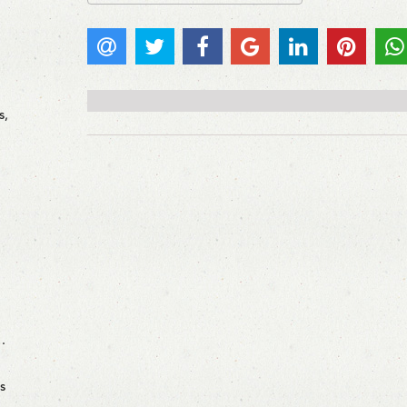
s,
…
s