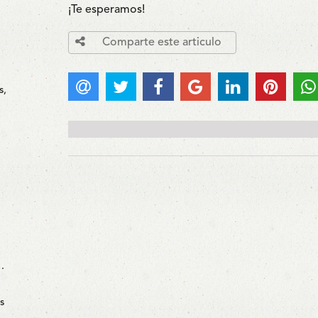
¡Te esperamos!
Comparte este articulo
s,
…
s