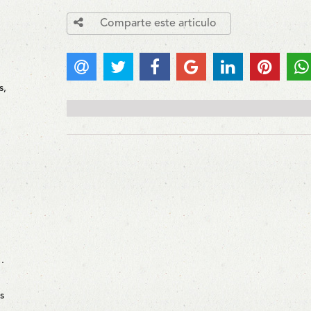
Comparte este articulo
s,
…
s