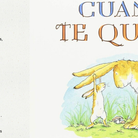
s,
…
s