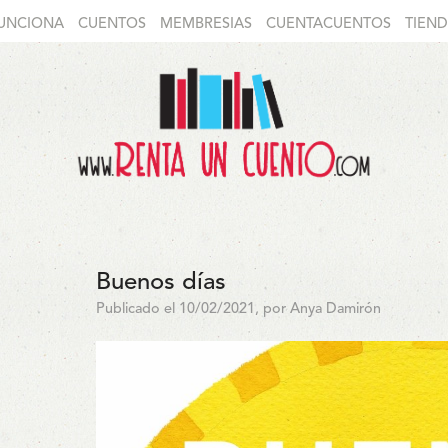
UNCIONA
CUENTOS
MEMBRESIAS
CUENTACUENTOS
TIEN
Buenos días
Publicado el 10/02/2021, por Anya Damirón