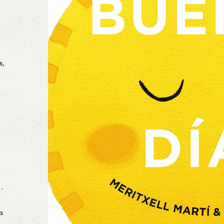
s,
…
s