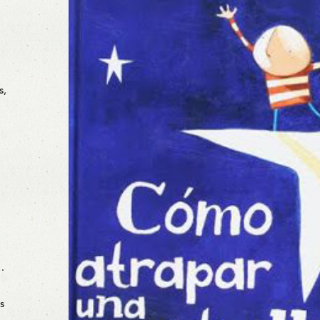
s,
…
s