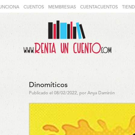
UNCIONA
CUENTOS
MEMBRESIAS
CUENTACUENTOS
TIEN
Dinomíticos
Publicado el 08/02/2022, por Anya Damirón