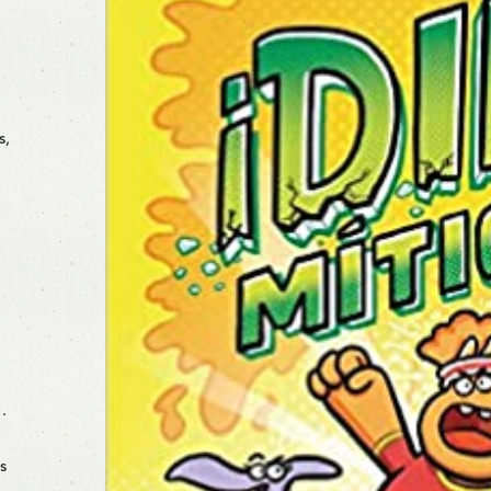
s,
…
s