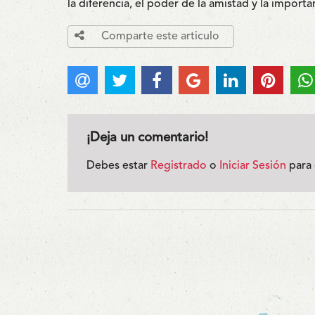
la diferencia, el poder de la amistad y la import
Comparte este articulo
¡Deja un comentario!
Debes estar
Registrado
o
Iniciar Sesión
para 