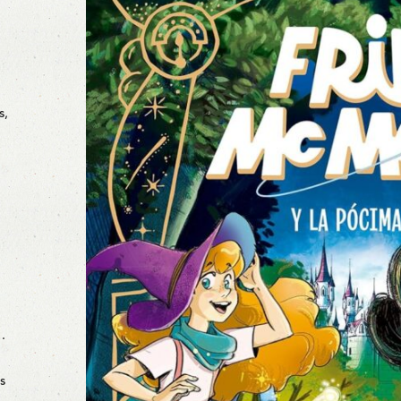
s,
…
s