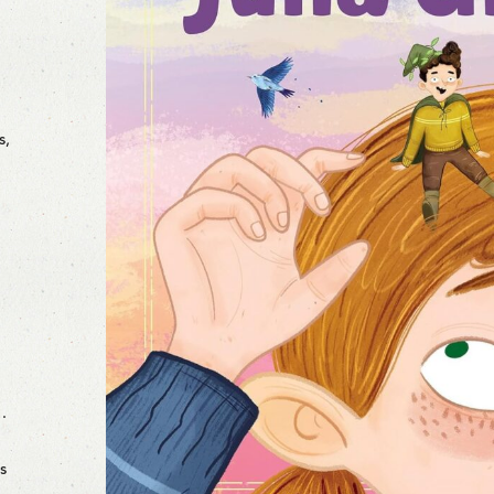
s,
…
s