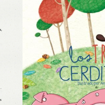
s,
…
s