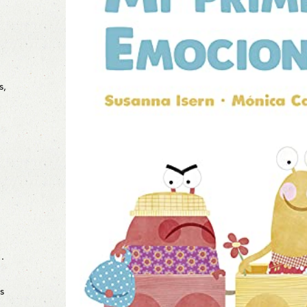
s,
…
s