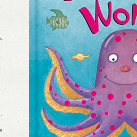
s,
…
s