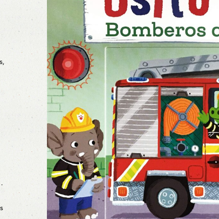
s,
…
s