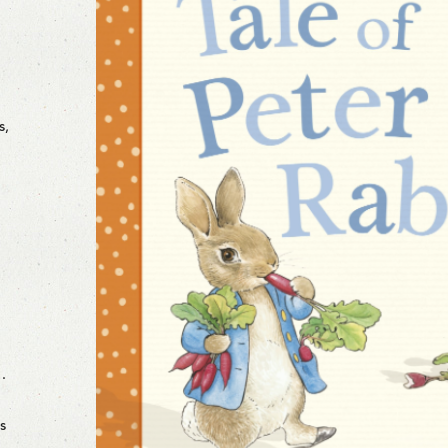
s,
…
s