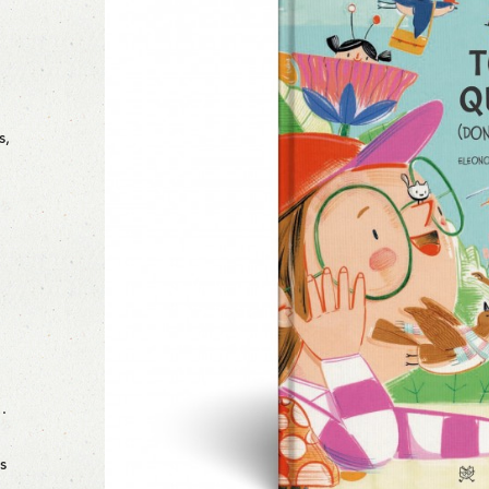
s,
…
s